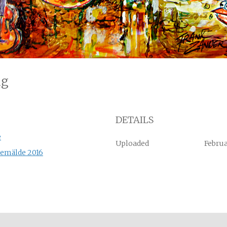
ng
DETAILS
e
Uploaded
Februa
Gemälde 2016